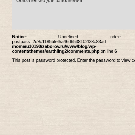
Обязательно для заполнения
Notice
: Undefined index
postpass_2d9c1185bfef5a46d6538102f28
/home/u10190/zaborov.ru/www/blog/wp-
content/themes/earthling2/comments.php
on line
6
This post is password protected. Enter the password to view