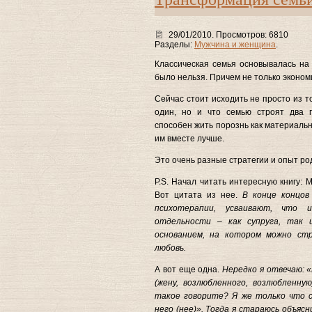
29/01/2010. Просмотров: 6810
Разделы:
Мужчина и женщина
.
Классическая семья основывалась на 
было нельзя. Причем не только эконом
Сейчас стоит исходить не просто из т
один, но и что семью строят два 
способен жить порознь как материальн
им вместе лучше.
Это очень разные стратегии и опыт ро
P.S. Начал читать интересную книгу
Вот цитата из нее.
В конце концов
психотерапии, усваивают, что 
отдельности – как супруга, так 
основанием, на котором можно ст
любовь.
А вот еще одна.
Нередко я отвечаю: 
(жену, возлюбленного, возлюбленну
такое говорите? Я же только что ск
него (нее)». Тогда я стараюсь объясн