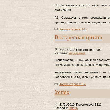
Потом начался спуск с горы: чем 
скатывания.
P.S. Соглашусь с теми возражениям
причину фантастической популярност
Комментариев: 14 »
Воскресная цитата
24/01/2010. Просмотров: 2991
Разделы:
Управление
.
В опасности
. — Наибольшей опасности
тот момент, когда пытаешься увернутьс
Управление своим вниманием — о
направлены на то, чтобы усыпить или
Комментариев: 5 »
Успех
23/01/2010. Просмотров: 3821
Разделы:
Жизнь
.