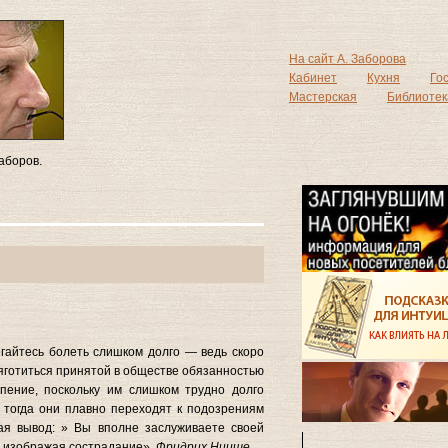
На сайт А. Заборова
Кабинет
Кухня
Го
Мастерская
Библиотек
аборов.
айтесь болеть слишком долго — ведь скоро
тяготиться принятой в обществе обязанностью
пение, поскольку им слишком трудно долго
 тогда они плавно переходят к подозрениям
ая вывод: » Вы вполне заслуживаете своей
, изображая сострадание».
Фридрих Ницше.