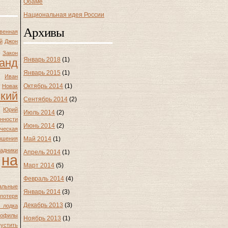
Обаме
Национальная идея России
Архивы
венная
й
Джон
Закон
Январь 2018
(1)
анд
Январь 2015
(1)
Иван
Октябрь 2014
(1)
Новак
кий
Сентябрь 2014
(2)
Юрий
Июль 2014
(2)
нности
Июнь 2014
(2)
ческая
ошения
Май 2014
(1)
падники
Апрель 2014
(1)
на
Март 2014
(5)
Февраль 2014
(4)
альные
Январь 2014
(3)
потеря
Декабрь 2013
(3)
лодка
нофилы
Ноябрь 2013
(1)
устить