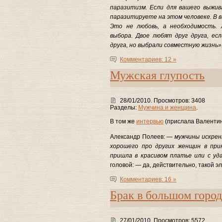
паразитизм. Если для вашего выжива
паразитируете на этом человеке. В 
Это не любовь, а необходимость. 
выбора. Двое любят друг друга, ес
друга, но выбрали совместную жизнь»
Комментариев: 12 »
Мужская глупость
28/01/2010. Просмотров: 3408
Разделы:
Мужчина и женщина
.
В том же
интервью
(прислала Валентин
Александр Полеев: —
мужчины искрен
хорошего про других женщин в при
пришла в красивом платье или с уда
головой: — да, действительно, такой 
Комментариев: 16 »
Брак в большом город
27/01/2010. Просмотров: 5572