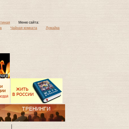
стиная
Меню сайта:
а
Чайная комната
Лужайка