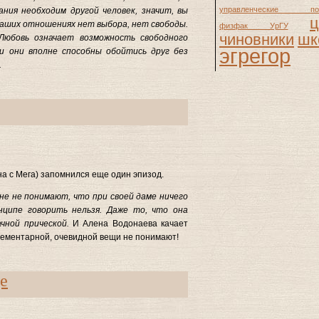
управленческие пое
ния необходим другой человек, значит, вы
ц
ваших отношениях нет выбора, нет свободы.
физфак УрГУ
чиновники
шк
Любовь означает возможность свободного
эгрегор
ли они вполне способны обойтись друг без
.
а с Мега) запомнился еще один эпизод.
не не понимают, что при своей даме ничего
нципе говорить нельзя. Даже то, что она
чной прической.
И Алена Водонаева качает
элементарной, очевидной вещи не понимают!
е