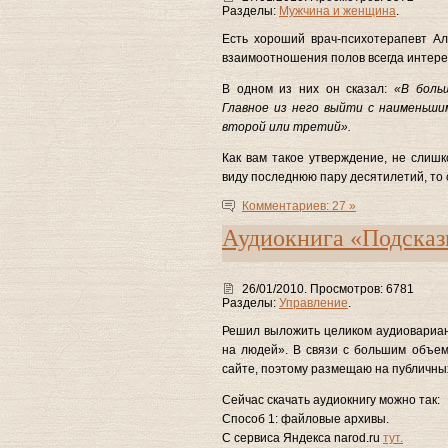
Разделы:
Мужчина и женщина
.
Есть хороший врач-психотерапевт Ал
взаимоотношения полов всегда интере
В одном из них он сказал:
«В боль
Главное из него выйти с наименьш
второй или третий».
Как вам такое утверждение, не слишк
виду последнюю пару десятилетий, то
Комментариев: 27 »
Аудиокнига «Подсказ
26/01/2010. Просмотров: 6781
Разделы:
Управление
.
Решил выложить целиком аудиовариант
на людей». В связи с большим объем
сайте, поэтому размещаю на публичны
Сейчас скачать аудиокнигу можно так:
Способ 1: файловые архивы.
С сервиса Яндекса narod.ru
тут.