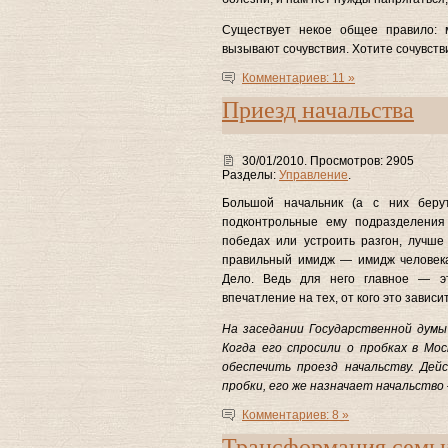
Существует некое общее правило: 
вызывают сочувствия. Хотите сочувств
Комментариев: 11 »
Приезд начальства
30/01/2010. Просмотров: 2905
Разделы:
Управление
.
Большой начальник (а с них беру
подконтрольные ему подразделения
победах или устроить разгон, лучше
правильный имидж — имидж человека
Дело. Ведь для него главное — эт
впечатление на тех, от кого это зависи
На заседании Государственной думы
Когда его спросили о пробках в Мос
обеспечить проезд начальству. Дей
пробки, его же назначает начальство
Комментариев: 8 »
Трансформация семь