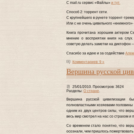
С mail.ru сервис «Файлы»
и тут.
Способ 2: торрент сети.
С крупнейшего в рунете торрент-трекер
Или с не очень цивильного «книжного» с
Книга прочитана хорошим актером С
мнение о восприятии книги на слух
советую делать заметки на диктофон —
Спасибо за идею и за содействие
Алек
Комментариев: 9 »
Вершина русской ци
25/01/2010. Просмотров: 3624
Разделы:
О стране
.
Вершина русской цивилизации б
полновластными хозяевами половины Е
одним из двух центров силы, что вер
весь мир смотрел на нас со страхом и 
Со временем стало понятно, что верш
осознали, чем пришлось пожертвовать