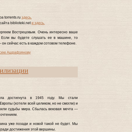
а torrents.ru
здесь.
айта biblioteki.net
и здесь.
ергеем Вострецовым. Очень интересно ваше
. Если вы будете слушать ее в машине, то
 он сейчас есть в каждом сотовом телефоне.
сею Ашрафзянову
вилизации
ыла достигнута в 1945 году. Мы стали
вропы (хотели всей целиком, но не смогли) и
шили судьбы мира. Сбылась вековая мечта —
почтением.
ина уже позади и новой такой не будет. Мы
 ради достижения этой вершины.