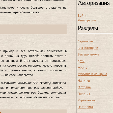
Авторизация
маленькое и очень большое страдание не
ия — не перегибайте палку.
Войти
Регистрация
Разделы
бадминтон
Без категории
т пример и все остальные) приезжает в
Высшая школа
 с одной из двух целей: принять отчет о
 со снятием. В этих случаях он производит
дети
 на своем месте, которому можно поручить
Жизнь
о сохранить место, а значит произвести
Мужчина и женщина
т — на свое начальство.
Напитки
 выступал начальник ГАИ Виктор Кирьянов.
О стране
кве он ответил, что его главная задача –
ствительно, почему его должны волновать
Политика
 – начальство и должно быть им довольно.
Управление
Эзотерика
и