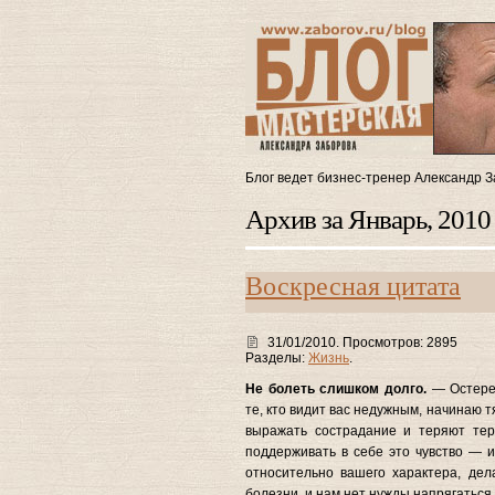
Блог ведет бизнес-тренер Александр З
Архив за Январь, 2010
Воскресная цитата
31/01/2010. Просмотров: 2895
Разделы:
Жизнь
.
Не болеть слишком долго.
— Остерег
те, кто видит вас недужным, начинаю 
выражать сострадание и теряют тер
поддерживать в себе это чувство — и
относительно вашего характера, дел
болезни, и нам нет нужды напрягаться