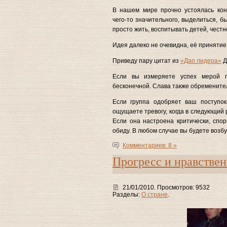
В нашем мире прочно устоялась кон
чего-то значительного, выделиться, б
просто жить, воспитывать детей, честн
Идея далеко не очевидна, её принятие 
Приведу пару цитат из
«Дао лидера»
Д
Если вы измеряете успех мерой п
бесконечной. Слава также обременител
Если группа одобряет ваш поступок
ощущаете тревогу, когда в следующий 
Если она настроена критически, спо
обиду. В любом случае вы будете возб
Комментариев: 8 »
Прогресс и нравстве
21/01/2010. Просмотров: 9532
Разделы:
О стране
.