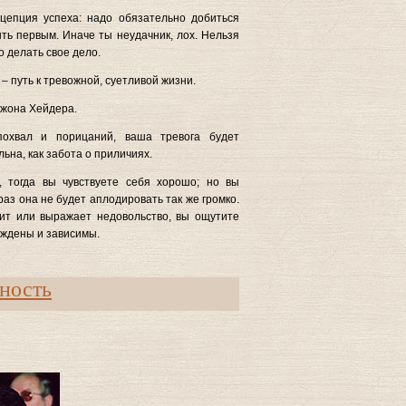
цепция успеха: надо обязательно добиться
ыть первым. Иначе ты неудачник, лох. Нельзя
о делать свое дело.
– путь к тревожной, суетливой жизни.
жона Хейдера.
охвал и порицаний, ваша тревога будет
ьна, как забота о приличиях.
, тогда вы чувствуете себя хорошо; но вы
раз она не будет аплодировать так же громко.
рит или выражает недовольство, вы ощутите
уждены и зависимы.
нность