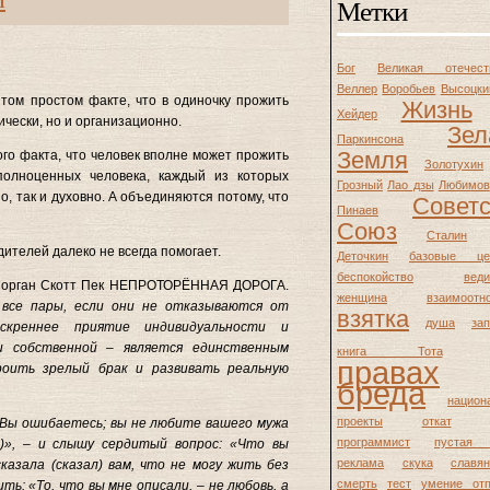
Метки
Бог
Великая отечест
Веллер
Воробьев
Высоцки
том простом факте, что в одиночку прожить
Жизнь
Хейдер
ически, но и организационно.
Зел
Паркинсона
Земля
ого факта, что человек вполне может прожить
Золотухин
полноценных человека, каждый из которых
Грозный
Лао дзы
Любимов
о, так и духовно. А объединяются потому, что
Советс
Пинаев
Союз
Сталин
дителей далеко не всегда помогает.
Деточкин
базовые це
беспокойство
веди
: Морган Скотт Пек НЕПРОТОРЁННАЯ ДОРОГА.
женщина
взаимоотн
 все пары, если они не отказываются от
взятка
душа
за
искреннее приятие индивидуальности и
и собственной – является единственным
книга Тота
правах
роить зрелый брак и развивать реальную
бреда
национ
проекты
откат
«Вы ошибаетесь; вы не любите вашего мужа
программист
пустая 
ю)», – и слышу сердитый вопрос: «Что вы
реклама
скука
славя
азала (сказал) вам, что не могу жить без
смерть
тест
умение отп
ить: «То, что вы мне описали, – не любовь, а