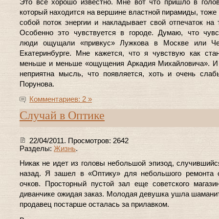
Это все хорошо известно. Мне вот что пришло в голов
который находится на вершине властной пирамиды, тоже
собой поток энергии и накладывает свой отпечаток на 
Особенно это чувствуется в городе. Думаю, что чув
люди ощущали «привкус» Лужкова в Москве или Че
Екатеринбурге. Мне кажется, что я чувствую как ста
меньше и меньше «ощущения Аркадия Михайловича». И
неприятна мысль, что появляется, хоть и очень слаб
Порунова.
Комментариев: 2 »
Случай в Оптике
22/04/2011. Просмотров: 2642
Разделы:
Жизнь
.
Никак не идет из головы небольшой эпизод, случившийс
назад. Я зашел в «Оптику» для небольшого ремонта 
очков. Просторный пустой зал еще советского магази
диванчике ожидая заказ. Молодая девушка ушла шаманит
продавец постарше осталась за прилавком.