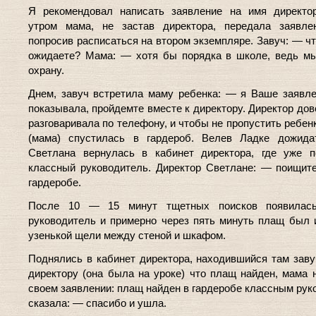
Я рекомендовал написать заявление на имя директор
утром мама, не застав директора, передала заявлен
попросив расписаться на втором экземпляре. Завуч: — чт
ожидаете? Мама: — хотя бы порядка в школе, ведь м
охрану.
Днем, завуч встретила маму ребенка: — я Ваше заявл
показывала, пройдемте вместе к директору. Директор дов
разговаривала по телефону, и чтобы не пропустить ребен
(мама) спустилась в гардероб. Велев Ладке дожидат
Светлана вернулась в кабинет директора, где уже п
классный руководитель. Директор Светлане: — поищит
гардеробе.
После 10 — 15 минут тщетных поисков появилас
руководитель и примерно через пять минуть плащ был 
узенькой щели между стеной и шкафом.
Поднялись в кабинет директора, находившийся там зав
директору (она была на уроке) что плащ найден, мама 
своем заявлении: плащ найден в гардеробе классным рук
сказала: — спасибо и ушла.