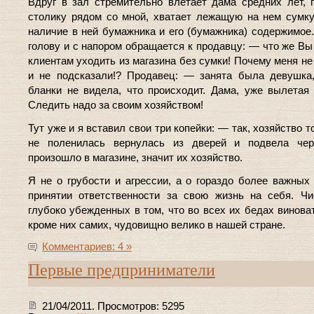
Вдруг в зал стремительно влетает дама средних лет, 
столику рядом со мной, хватает лежащую на нем сумку
наличие в ней бумажника и его (бумажника) содержимое
голову и с напором обращается к продавцу: — что же Вы
клиентам уходить из магазина без сумки! Почему меня не
и не подсказали!? Продавец: — занята была девушка
бланки не видела, что происходит. Дама, уже вылетая
Следить надо за своим хозяйством!
Тут уже и я вставил свои три копейки: — так, хозяйство 
не поленилась вернулась из дверей и подвела че
произошло в магазине, значит их хозяйство.
Я не о грубости и агрессии, а о гораздо более важны
принятии ответственности за свою жизнь на себя. Ч
глубоко убежденных в том, что во всех их бедах виноват
кроме них самих, чудовищно велико в нашей стране.
Комментариев: 4 »
Первые предприниматели
21/04/2011. Просмотров: 5295