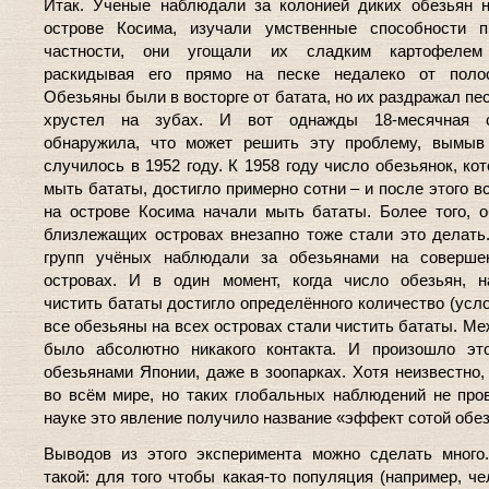
Итак. Ученые наблюдали за колонией диких обезьян 
острове Косима, изучали умственные способности п
частности, они угощали их сладким картофелем 
раскидывая его прямо на песке недалеко от поло
Обезьяны были в восторге от батата, но их раздражал пе
хрустел на зубах. И вот однажды 18-месячная 
обнаружила, что может решить эту проблему, вымыв 
случилось в 1952 году. К 1958 году число обезьянок, ко
мыть бататы, достигло примерно сотни – и после этого в
на острове Косима начали мыть бататы. Более того, 
близлежащих островах внезапно тоже стали это делать
групп учёных наблюдали за обезьянами на соверше
островах. И в один момент, когда число обезьян, н
чистить бататы достигло определённого количество (усло
все обезьяны на всех островах стали чистить бататы. Ме
было абсолютно никакого контакта. И произошло эт
обезьянами Японии, даже в зоопарках. Хотя неизвестно,
во всём мире, но таких глобальных наблюдений не про
науке это явление получило название «эффект сотой обе
Выводов из этого эксперимента можно сделать много
такой: для того чтобы какая-то популяция (например, че