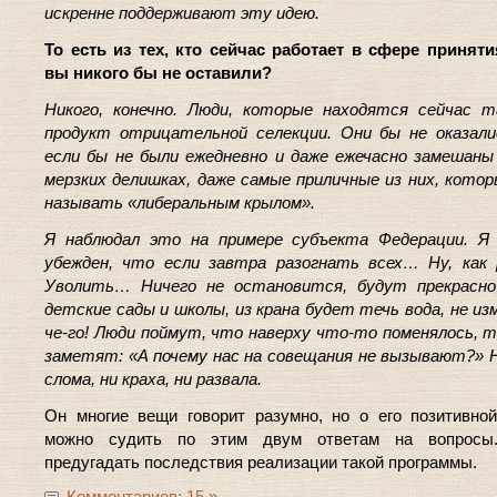
искренне поддерживают эту идею.
То есть из тех, кто сейчас работает в сфере принят
вы никого бы не оставили?
Никого, конечно. Люди, которые находятся сейчас 
продукт отрицательной селекции. Они бы не оказали
если бы не были ежедневно и даже ежечасно замешаны
мерзких делишках, даже самые приличные из них, кото
называть «либеральным крылом».
Я наблюдал это на примере субъекта Федерации. Я
убежден, что если завтра разогнать всех… Ну, как 
Уволить… Ничего не остановится, будут прекрасн
детские сады и школы, из крана будет течь вода, не из
че-го! Люди поймут, что наверху что-то поменялось, т
заметят: «А почему нас на совещания не вызывают?» 
слома, ни краха, ни развала.
Он многие вещи говорит разумно, но о его позитивно
можно судить по этим двум ответам на вопросы
предугадать последствия реализации такой программы.