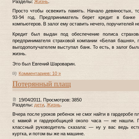
Разделы:
Жизнь
.
Просто чтобы освежить память. Начало девяностых, то
93-94 год. Предприниматель берет кредит в банке 
компьютеров. В залог ему оставить нечего, поручителей не
Кредит был выдан под обеспечение полиса страхов
предпринимателя страховой компании «Белая башня», 
выгодополучателем выступал банк. То есть, в залог был
жизнь.
Это был Евгений Шароварин.
Комментариев: 10 »
Потерянный плащ
19/04/2011. Просмотров: 3850
Разделы:
дети
,
Жизнь
.
Вчера после уроков ребенок не смог найти в гардеробе п
с мамой и гардеробщицей около часа — не нашли. 
классный руководитель сказала: — ну у вас ведь ес
куртка, и потом вы же на машине.