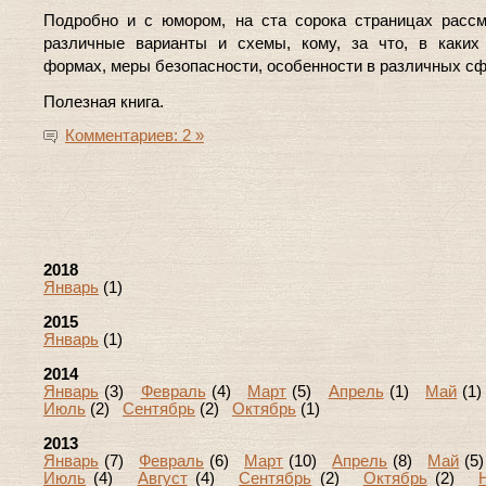
Подробно и с юмором, на ста сорока страницах расс
различные варианты и схемы, кому, за что, в каких
формах, меры безопасности, особенности в различных сф
Полезная книга.
Комментариев: 2 »
2018
Январь
(1)
2015
Январь
(1)
2014
Январь
(3)
Февраль
(4)
Март
(5)
Апрель
(1)
Май
(1
Июль
(2)
Сентябрь
(2)
Октябрь
(1)
2013
Январь
(7)
Февраль
(6)
Март
(10)
Апрель
(8)
Май
(
Июль
(4)
Август
(4)
Сентябрь
(2)
Октябрь
(2)