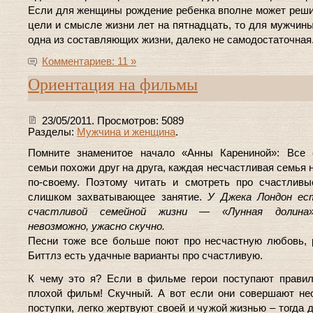
Если для женщины рождение ребенка вполне может реши
цели и смысле жизни лет на пятнадцать, то для мужчины
одна из составляющих жизни, далеко не самодостаточная
Комментариев: 11 »
Ориентация на фильмы
23/05/2011. Просмотров: 5089
Разделы:
Мужчина и женщина
.
Помните знаменитое начало «Анны Карениной»: Все 
семьи похожи друг на друга, каждая несчастливая семья 
по-своему. Поэтому читать и смотреть про счастлив
слишком захватывающее занятие.
У Джека Лондон ес
счастливой семейной жизни — «Лунная долина
невозможно, ужасно скучно.
Песни тоже все больше поют про несчастную любовь, 
Биттлз есть удачные варианты про счастливую.
К чему это я? Если в фильме герои поступают правил
плохой фильм! Скучный. А вот если они совершают н
поступки, легко жертвуют своей и чужой жизнью – тогда 