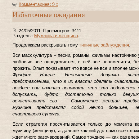
Комментариев: 9 »
Избыточные ожидания
24/05/2011. Просмотров: 3411
Разделы:
Мужчина и женщина
.
Продолжаем раскрывать тему
типичные заблуждения
.
Вся масскультура – песни, романы, фильмы настойчиво 
любовью все определяется, с ней все переменится, б
прожить. Опыт показывает что вовсе не все и вполне мож
Фридрих Ницше. Неопытные девушки льс
представлением, что в их власти сделать счастливы
позднее они начинаю понимать, что это недооценка
допускать, будто достаточно только девуш
осчастливить его. — Самомнение женщин требу
мужчина представлял собой нечто большее, ч
счастливого супруга.
Если стратегия просчитывается только до момента к
мужчину (женщину), а дальше как-нибудь само все сложи
ждет много разочарований. Самое трудное — как раз впер