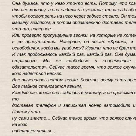
О
на думала, что у него кто-то есть. Потому что ког
для нее машину, а она садилась и уезжала, то всегда об
чтобы посмотреть на него через заднее стекло. Он то
машину взглядом, а потом обязательно доставал тел
что-то, наверное.
Или проверял пропущенные звонки, на которые не хот
в ее присутствии. Наверное, он писал: «Крошка, я 
освободился, когда мы увидимся? Извини, что не брал тр
И так продолжалось каждый раз, каждый раз. Она дума
страшного. Мы же свободные и современные 
обязательств». Сейчас такое время, что всякое случа
кого надеяться нельзя.
Все выяснилось потом, позже. Конечно, всему есть пред
Все тайное становится явным.
Каждый раз, когда она садилась в машину, а он провожал 
то
доставал телефон и записывал номер автомобиля и 
Потому что,
ну сами знаете… Сейчас такое время, что всякое случ
на кого
надеяться нельзя…